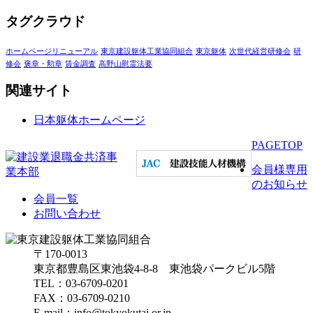
タグクラウド
ホームページリニューアル
東京建設躯体工業協同組合
東京躯体
次世代経営研修会
研
修会
褒章・勲章
賃金調査
高野山慰霊法要
関連サイト
日本躯体ホームページ
PAGETOP
会員様専用
のお知らせ
会員一覧
お問い合わせ
〒170-0013
東京都豊島区東池袋4-8-8 東池袋パークビル5階
TEL：03-6709-0201
FAX：03-6709-0210
E-mail：info@tokyokutai.or.jp