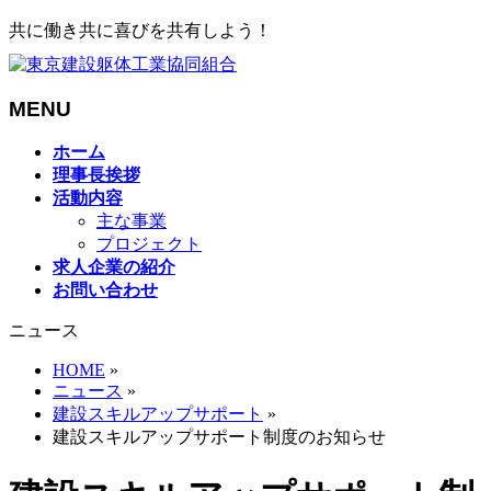
共に働き共に喜びを共有しよう！
MENU
メ
ホーム
ニ
理事長挨拶
ュ
活動内容
ー
主な事業
を
プロジェクト
飛
求人企業の紹介
ば
お問い合わせ
す
ニュース
HOME
»
ニュース
»
建設スキルアップサポート
»
建設スキルアップサポート制度のお知らせ