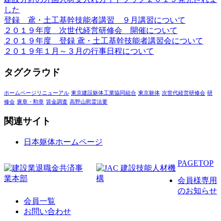
した
登録 鳶・土工基幹技能者講習 ９月講習について
２０１９年度 次世代経営研修会 開催について
２０１９年度 登録 鳶・土工基幹技能者講習会について
２０１９年１月～３月の行事日程について
タグクラウド
ホームページリニューアル
東京建設躯体工業協同組合
東京躯体
次世代経営研修会
研
修会
褒章・勲章
賃金調査
高野山慰霊法要
関連サイト
日本躯体ホームページ
PAGETOP
会員様専用
のお知らせ
会員一覧
お問い合わせ