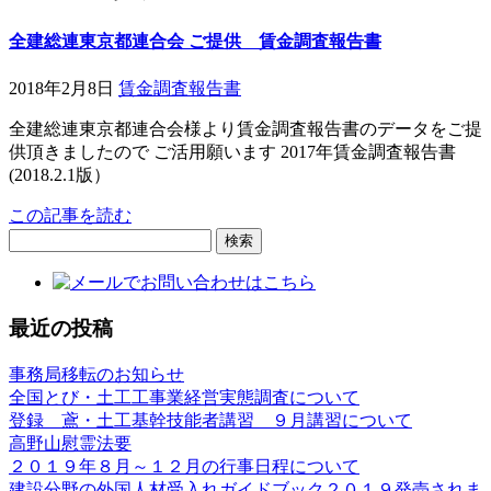
全建総連東京都連合会 ご提供 賃金調査報告書
2018年2月8日
賃金調査報告書
全建総連東京都連合会様より賃金調査報告書のデータをご提
供頂きましたので ご活用願います 2017年賃金調査報告書
(2018.2.1版）
この記事を読む
検
索:
最近の投稿
事務局移転のお知らせ
全国とび・土工工事業経営実態調査について
登録 鳶・土工基幹技能者講習 ９月講習について
高野山慰霊法要
２０１９年８月～１２月の行事日程について
建設分野の外国人材受入れガイドブック２０１９発売されま