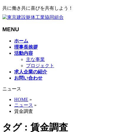
共に働き共に喜びを共有しよう！
MENU
メ
ホーム
ニ
理事長挨拶
ュ
活動内容
ー
主な事業
を
プロジェクト
飛
求人企業の紹介
ば
お問い合わせ
す
ニュース
HOME
»
ニュース
»
賃金調査
タグ : 賃金調査